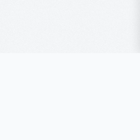
Une vie sans Addiction
commence ici.
La méthode laser efficace en une seule